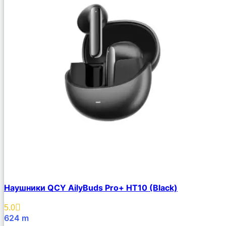
Наушники QCY AilyBuds Pro+ HT10 (Black)
5.0
624
m