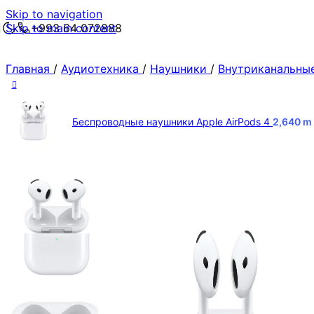
Skip to navigation
Skip to main content
+993 64 072888
Главная
/
Аудиотехника
/
Наушники
/
Внутриканальны
Беспроводные наушники Apple AirPods 4
2,640
m