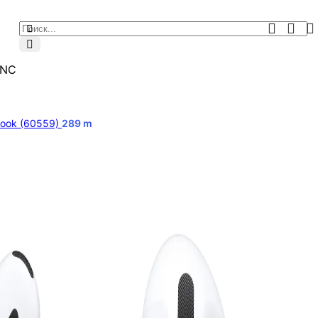
ANC
book (60559)
289
m