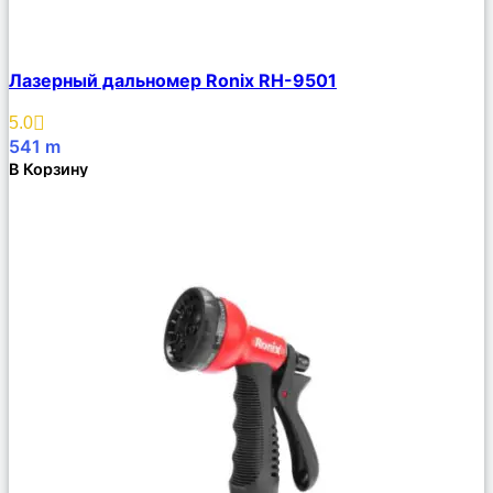
Сравнить
Лазерный дальномер Ronix RH-9501
Описание
Избранное
5.0
541
m
В Корзину