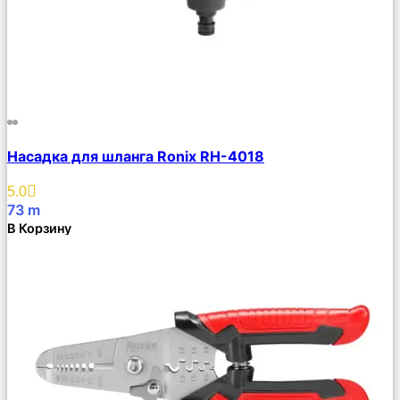
Сравнить
Насадка для шланга Ronix RH-4018
Описание
Избранное
5.0
73
m
В Корзину