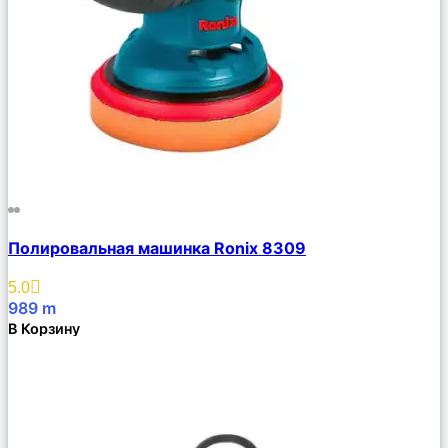
Сравнить
Полировальная машинка Ronix 8309
Описание
Избранное
5.0
989
m
В Корзину