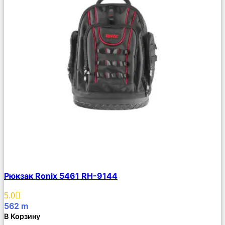
Сравнить
Рюкзак Ronix 5461 RH-9144
Описание
Избранное
5.0
562
m
В Корзину