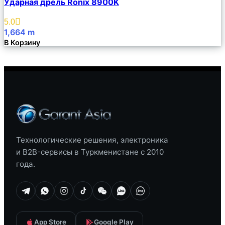
Ударная дрель Ronix 8900K
Описание
Избранное
5.0
1,664
m
В Корзину
Технологические решения, электроника
и B2B-сервисы в Туркменистане с 2010
года.
App Store
Google Play