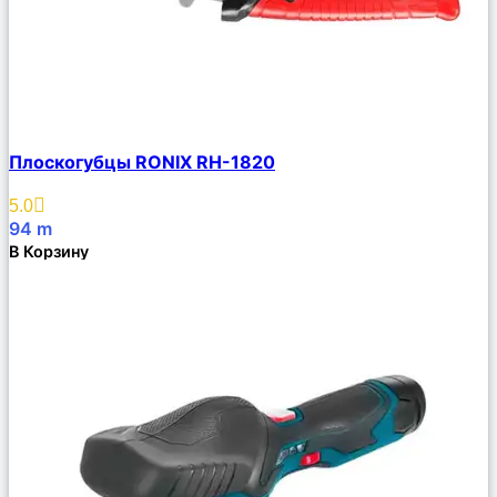
Сравнить
Плоскогубцы RONIX RH-1820
Описание
Избранное
5.0
94
m
В Корзину