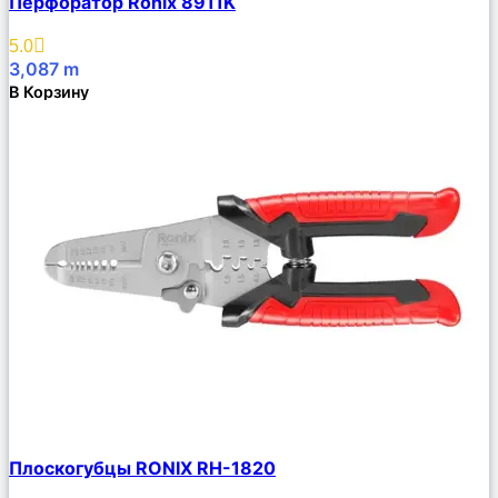
Перфоратор Ronix 8911K
Описание
Избранное
5.0
3,087
m
В Корзину
Сравнить
Плоскогубцы RONIX RH-1820
Описание