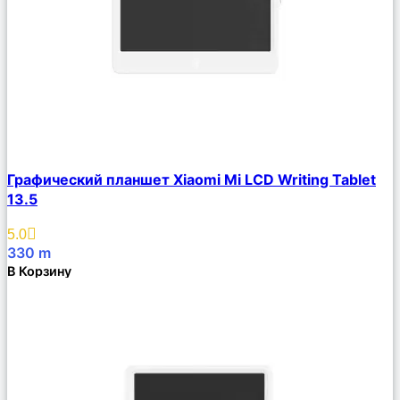
Сравнить
Графический планшет Xiaomi Mi LCD Writing Tablet
Описание
13.5
Избранное
5.0
330
m
В Корзину