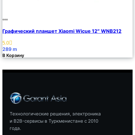
Сравнить
Графический планшет Xiaomi Wicue 12″ WNB212
Описание
Избранное
5.0
289
m
В Корзину
Технологические решения, электроника
и B2B-сервисы в Туркменистане с 2010
года.