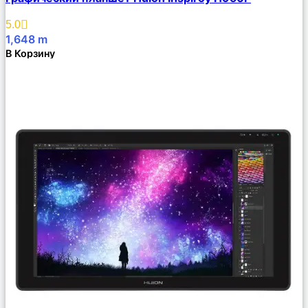
Описание
Избранное
5.0
1,648
m
В Корзину