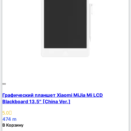
Сравнить
Графический планшет Xiaomi MiJia Mi LCD
Описание
Blackboard 13.5″ [China Ver.]
Избранное
5.0
474
m
В Корзину