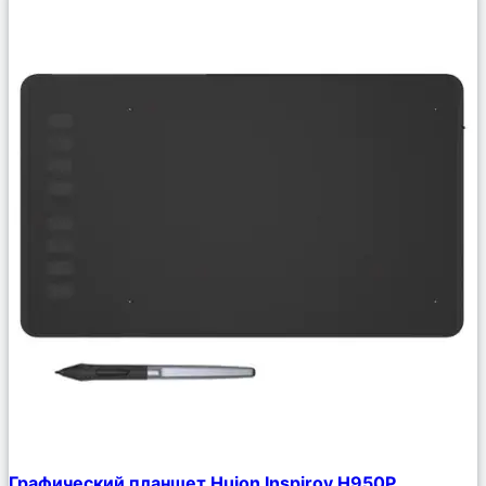
Сравнить
Графический планшет Huion Inspiroy H950P