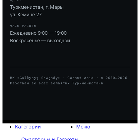
Туркменистан, г. Мары
ул. Кемине 27
ЧАСЫ РАБОТЫ
Ежедневно 9:00 — 19:00
Воскресенье — выходной
HK «Galkynyş Sowgady» · Garant Asia · © 2010—
2026
Работаем во всех велаятах Туркменистана
Категории
Меню
Смартфоны и Гаджеты