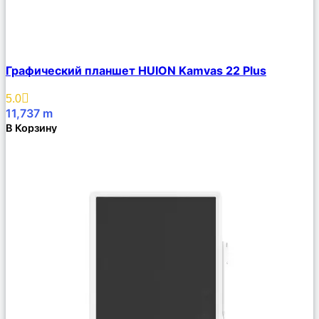
Сравнить
Графический планшет HUION Kamvas 22 Plus
Описание
Избранное
5.0
11,737
m
В Корзину