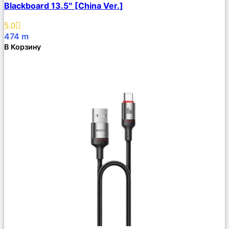
Blackboard 13.5″ [China Ver.]
Избранное
5.0
474
m
В Корзину