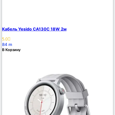
Сравнить
Кабель Yesido CA130C 18W 2м
Описание
Избранное
5.0
84
m
В Корзину