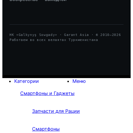
HK «Galkynyş Sowgady» · Garant Asia · © 2010—
2026
Работаем во всех велаятах Туркменистана
Категории
Меню
Смартфоны и Гаджеты
Запчасти для Рации
Смартфоны