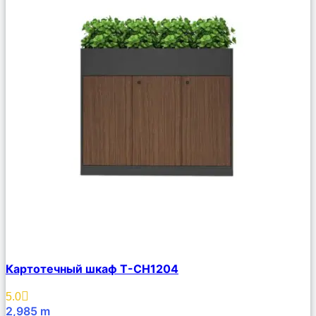
Сравнить
Картотечный шкаф T-CH1204
Описание
Избранное
5.0
2,985
m