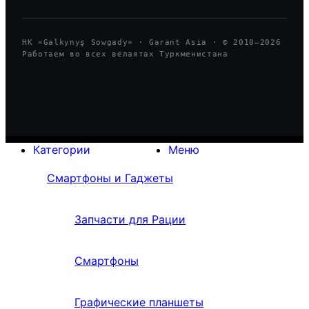
HK «Galkynyş Sowgady» · Garant Asia · © 2010—
2026
Работаем во всех велаятах Туркменистана
Категории
Меню
Смартфоны и Гаджеты
Запчасти для Рации
Смартфоны
Графические планшеты