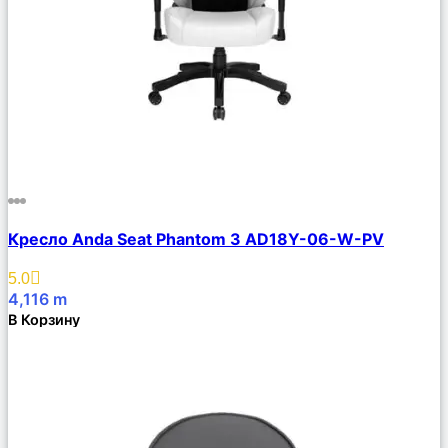
Сравнить
Кресло Anda Seat Phantom 3 AD18Y-06-W-PV
Описание
Избранное
5.0
4,116
m
В Корзину