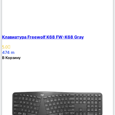
Сравнить
Клавиатура Freewolf K68 FW-K68 Gray
Описание
Избранное
5.0
474
m
В Корзину