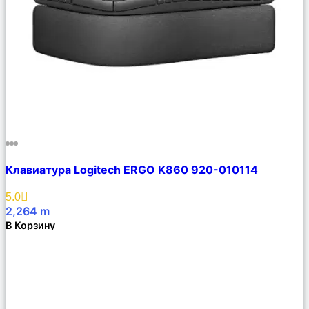
Сравнить
Клавиатура Logitech ERGO K860 920-010114
Описание
Избранное
5.0
2,264
m
В Корзину