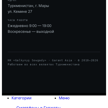
АДРЕС
Туркменистан, г. Мары
ул. Кемине 27
ЧАСЫ РАБОТЫ
Ежедневно 9:00 — 19:00
Воскресенье — выходной
HK «Galkynyş Sowgady» · Garant Asia · © 2010—
2026
Работаем во всех велаятах Туркменистана
Категории
Меню
Смартфоны и Гаджеты