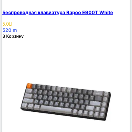
Сравнить
Беспроводная клавиатура Rapoo E900T White
Описание
Избранное
5.0
520
m
В Корзину