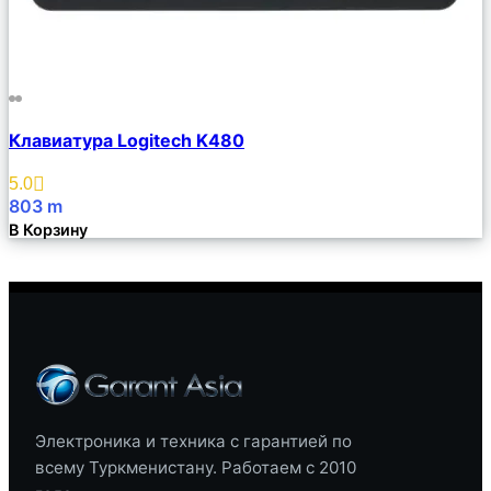
Сравнить
Клавиатура Logitech K480
Описание
Избранное
5.0
803
m
В Корзину
Электроника и техника с гарантией по
всему Туркменистану. Работаем с 2010