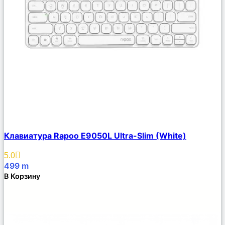
Сравнить
Клавиатура Rapoo E9050L Ultra-Slim (White)
Описание
Избранное
5.0
499
m
В Корзину