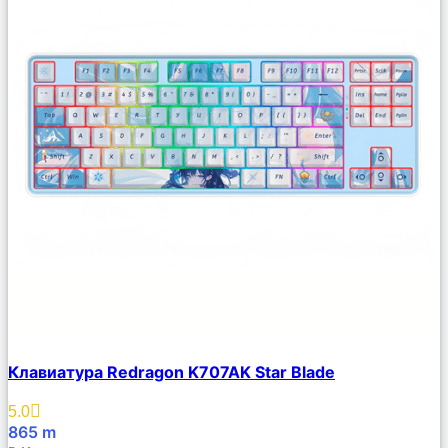
Сравнить
Клавиатура Redragon K707AK Star Blade
Описание
Избранное
5.0
865
m