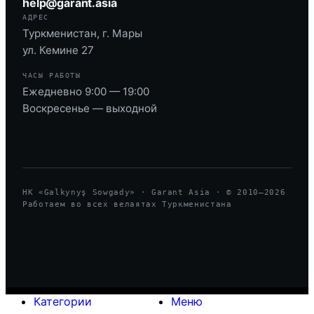
help@garant.asia
АДРЕС
Туркменистан, г. Мары
ул. Кемине 27
ЧАСЫ РАБОТЫ
Ежедневно 9:00 — 19:00
Воскресенье — выходной
HK «Galkynyş Sowgady» · Garant Asia · © 2010—
2026
Работаем во всех велаятах Туркменистана
Категории
Меню