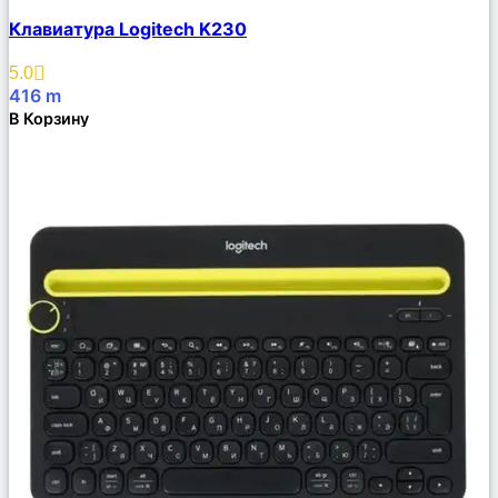
Сравнить
Клавиатура Logitech K230
Описание
Избранное
5.0
416
m
В Корзину