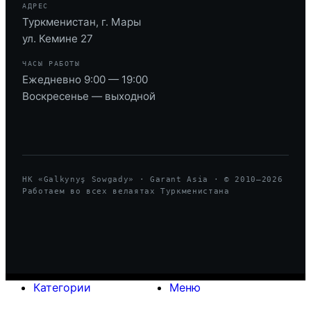
АДРЕС
Туркменистан, г. Мары
ул. Кемине 27
ЧАСЫ РАБОТЫ
Ежедневно 9:00 — 19:00
Воскресенье — выходной
HK «Galkynyş Sowgady» · Garant Asia · © 2010—
2026
Работаем во всех велаятах Туркменистана
Категории
Меню