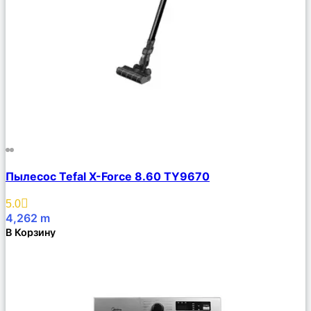
Сравнить
Пылесос Tefal X-Force 8.60 TY9670
Описание
Избранное
5.0
4,262
m
В Корзину