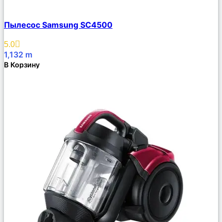
Сравнить
Пылесос Samsung SC4500
Описание
Избранное
5.0
1,132
m
В Корзину