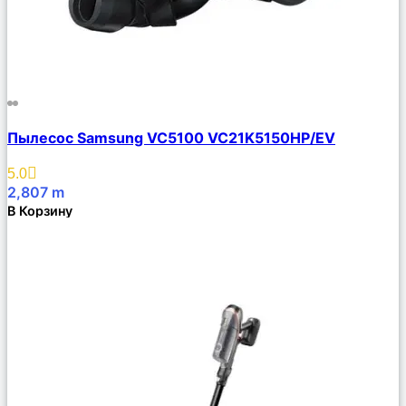
Сравнить
Пылесос Samsung VC5100 VC21K5150HP/EV
Описание
Избранное
5.0
2,807
m
В Корзину