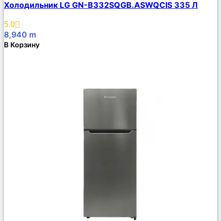
Холодильник LG GN-B332SQGB.ASWQCIS 335 Л
Описание
Избранное
5.0
8,940
m
В Корзину