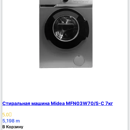
Сравнить
Стиральная машина Midea MFN03W70/S-C 7кг
Описание
Избранное
5.0
5,198
m
В Корзину