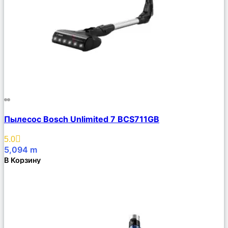
Сравнить
Пылесос Bosch Unlimited 7 BCS711GB
Описание
Избранное
5.0
5,094
m
В Корзину