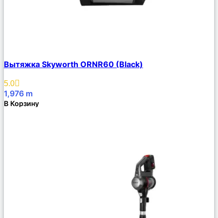
Сравнить
Вытяжка Skyworth ORNR60 (Black)
Описание
Избранное
5.0
1,976
m
В Корзину