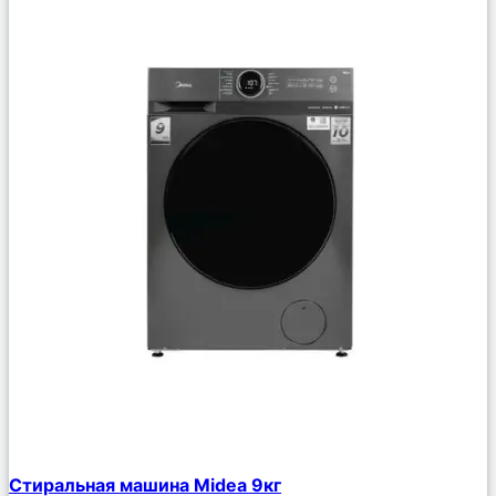
Сравнить
Стиральная машина Midea 9кг
Описание