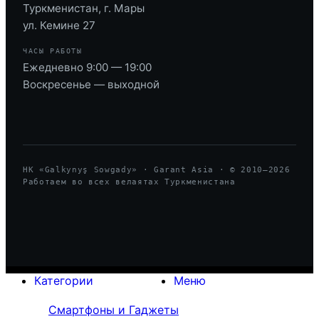
Туркменистан, г. Мары
ул. Кемине 27
ЧАСЫ РАБОТЫ
Ежедневно 9:00 — 19:00
Воскресенье — выходной
HK «Galkynyş Sowgady» · Garant Asia · © 2010—
2026
Работаем во всех велаятах Туркменистана
Категории
Меню
Смартфоны и Гаджеты