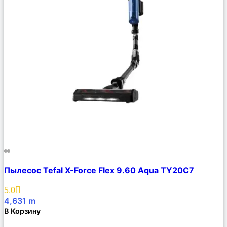
Сравнить
Пылесос Tefal X-Force Flex 9.60 Aqua TY20C7
Описание
Избранное
5.0
4,631
m
В Корзину