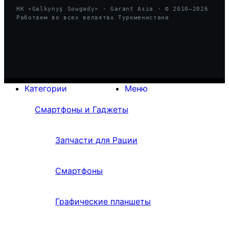
HK «Galkynyş Sowgady» · Garant Asia · © 2010—
2026
Работаем во всех велаятах Туркменистана
Категории
Меню
Смартфоны и Гаджеты
Запчасти для Рации
Смартфоны
Графические планшеты