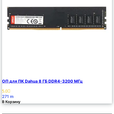
Сравнить
ОП для ПК Dahua 8 ГБ DDR4-3200 МГц
Описание
Избранное
5.0
271
m
В Корзину