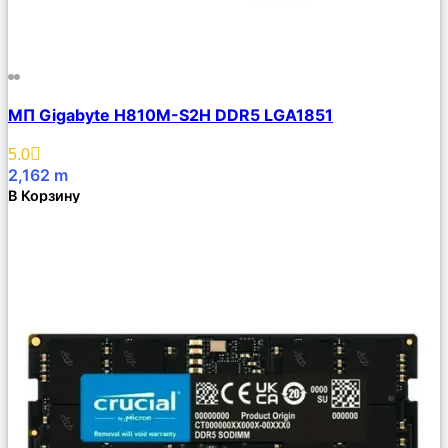
Сравнить
МП Gigabyte H810M-S2H DDR5 LGA1851
Описание
Избранное
5.0
2,162
m
В Корзину