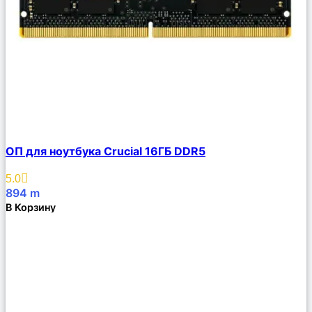
Сравнить
ОП для ноутбука Crucial 16ГБ DDR5
Описание
Избранное
5.0
894
m
В Корзину