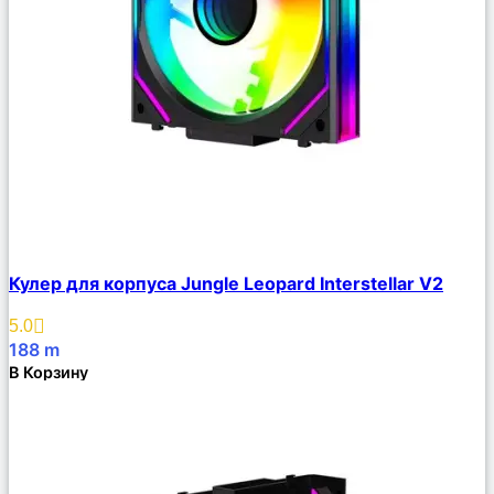
Сравнить
Кулер для корпуса Jungle Leopard Interstellar V2
Описание
Избранное
5.0
188
m
В Корзину