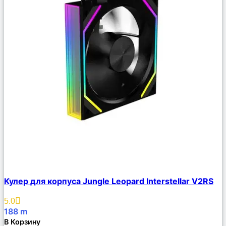
Сравнить
Кулер для корпуса Jungle Leopard Interstellar V2RS
Описание
Избранное
5.0
188
m
В Корзину