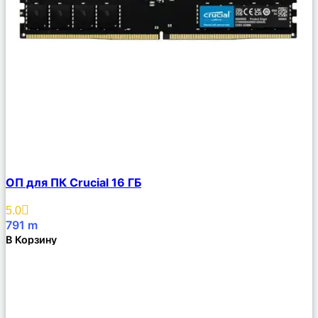
Сравнить
ОП для ПК Crucial 16 ГБ
Описание
Избранное
5.0
791
m
В Корзину