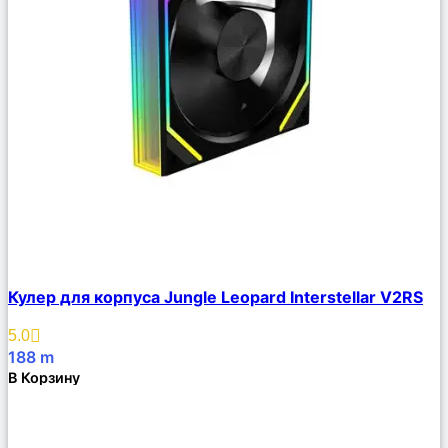
Сравнить
Кулер для корпуса Jungle Leopard Interstellar V2RS
Описание
Избранное
5.0
188
m
В Корзину