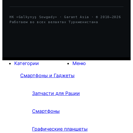
HK «Galkynyş Sowgady» · Garant Asia · © 2010—
2026
Работаем во всех велаятах Туркменистана
Категории
Меню
Смартфоны и Гаджеты
Запчасти для Рации
Смартфоны
Графические планшеты