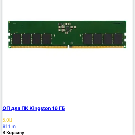
Сравнить
ОП для ПК Kingston 16 ГБ
Описание
Избранное
5.0
811
m
В Корзину