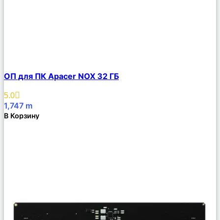
Сравнить
ОП для ПК Apacer NOX 32 ГБ
Описание
Избранное
5.0
1,747
m
В Корзину