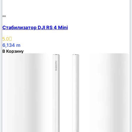
Сравнить
Стабилизатор DJI RS 4 Mini
Описание
Избранное
5.0
6,134
m
В Корзину