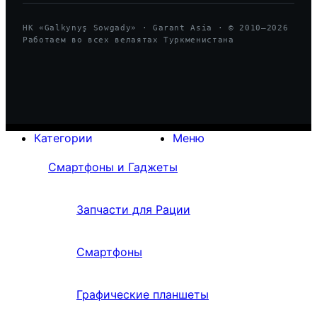
HK «Galkynyş Sowgady» · Garant Asia · © 2010—
2026
Работаем во всех велаятах Туркменистана
Категории
Меню
Смартфоны и Гаджеты
Запчасти для Рации
Смартфоны
Графические планшеты