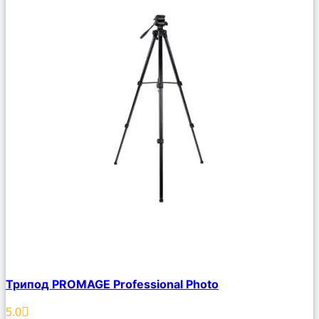
Сравнить
Трипод PROMAGE Professional Photo
Описание
Избранное
5.0