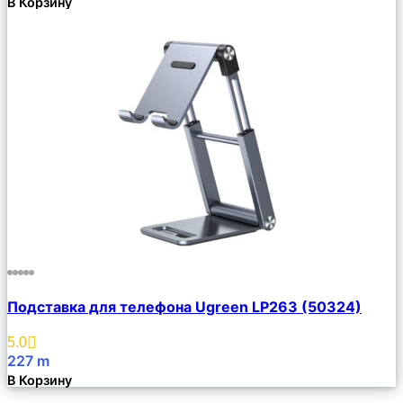
В Корзину
Сравнить
Подставка для телефона Ugreen LP263 (50324)
Описание
Избранное
5.0
227
m
В Корзину