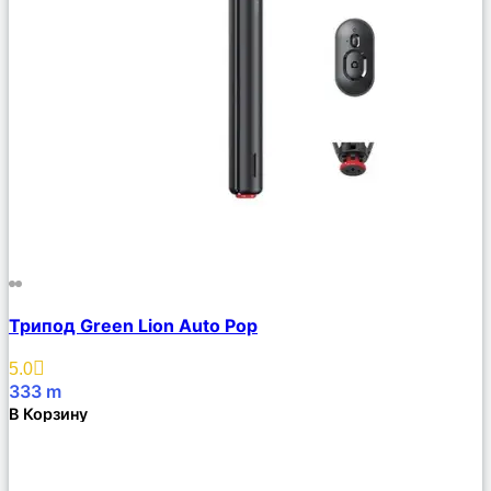
Сравнить
Трипод Green Lion Auto Pop
Описание
Избранное
5.0
333
m
В Корзину