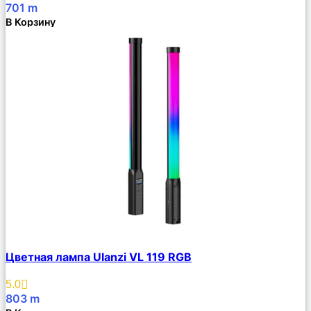
701
m
В Корзину
Сравнить
Цветная лампа Ulanzi VL 119 RGB
Описание
Избранное
5.0
803
m