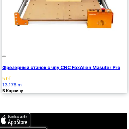
Сравнить
Фрезерный станок с чпу CNC FoxAlien Masuter Pro
Описание
Избранное
5.0
13,178
m
В Корзину