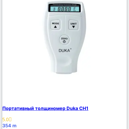
Сравнить
Портативный толщиномер Duka CH1
Описание
Избранное
5.0
354
m