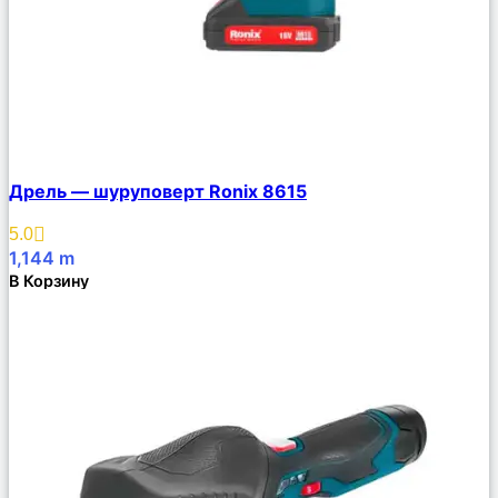
Сравнить
Дрель — шуруповерт Ronix 8615
Описание
Избранное
5.0
1,144
m
В Корзину