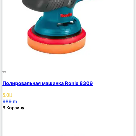
Сравнить
Полировальная машинка Ronix 8309
Описание
Избранное
5.0
989
m
В Корзину