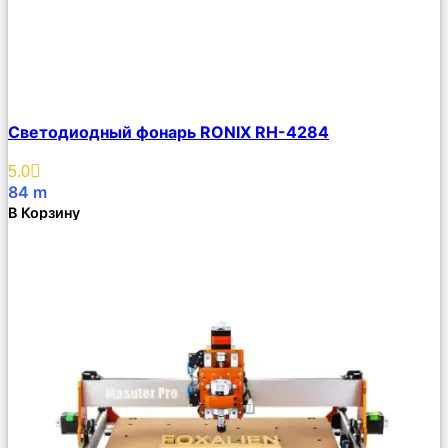
Сравнить
Светодиодный фонарь RONIX RH-4284
Описание
Избранное
5.0
84
m
В Корзину