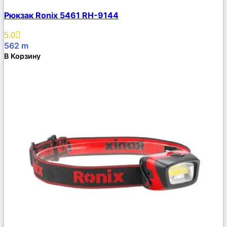
Сравнить
Рюкзак Ronix 5461 RH-9144
Описание
Избранное
5.0
562
m
В Корзину