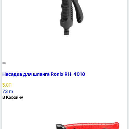
Сравнить
Насадка для шланга Ronix RH-4018
Описание
Избранное
5.0
73
m
В Корзину