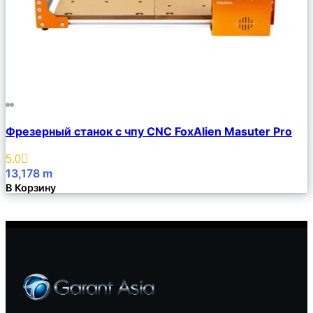
Сравнить
Фрезерный станок с чпу CNC FoxAlien Masuter Pro
Описание
Избранное
5.0
13,178
m
В Корзину