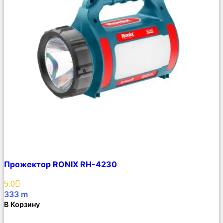
Сравнить
Прожектор RONIX RH-4230
Описание
Избранное
5.0
333
m
В Корзину