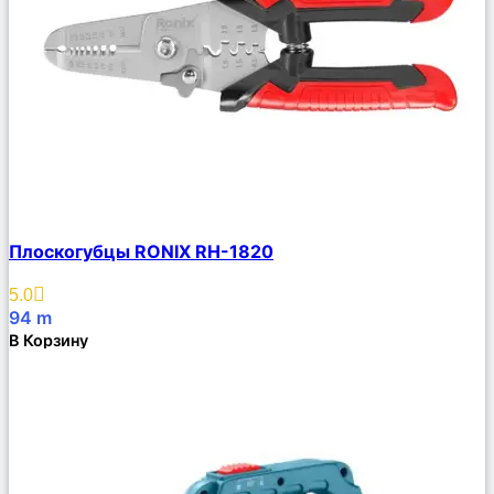
Сравнить
Плоскогубцы RONIX RH-1820
Описание
Избранное
5.0
94
m
В Корзину