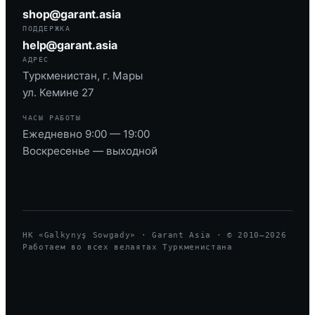
shop@garant.asia
ПОДДЕРЖКА
help@garant.asia
АДРЕС
Туркменистан, г. Мары
ул. Кемине 27
ЧАСЫ РАБОТЫ
Ежедневно 9:00 — 19:00
Воскресенье — выходной
HK «Galkynyş Sowgady» · Garant Asia · © 2010—
2026
Работаем во всех велаятах Туркменистана