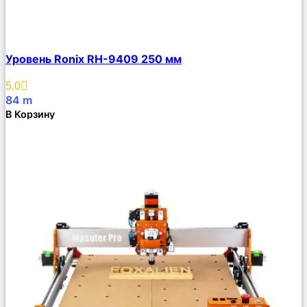
Сравнить
Уровень Ronix RH-9409 250 мм
Описание
Избранное
5.0
84
m
В Корзину