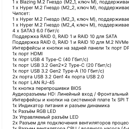
1 x Blazing M.2 Гнездо (M2_1, ключ M), поддержив
1 x Hyper M.2 Гнездо (M2_2, ключ M), поддержива
Чипсет:
1 x Hyper M.2 Гнездо (M2_3, ключ M), поддержива
1 x Hyper M.2 Гнездо (M2_4, ключ M), поддержива
4 x SATA3 6.0 Гбит/с
Поддержка RAID 0, RAID 1 и RAID 10 для SATA
Поддержка RAID 0, RAID 1 и RAID 10 для M.2 NVMe
Интерфейсы и кнопки на задней панели 1x порт D
1x порт HDMI
1x порт USB 4 Type-C (40 Гбит/с)
1x порт USB 3.2 Gen2x2 Type-C (20 Гбит/с)
1x порт USB 3.2 Gen2 Type-A (10 Гбит/с)
2x порта USB 3.2 Gen1 4x порта USB 2.0
1x порт LAN RJ-45
1x кнопка перепрошивки BIOS
Аудиоразъемы HD: Линейный вход / Фронтальный
Интерфейсы и кнопки на системной плате 1x SPI 
1x Индикатор питания и разъем динамика
1x Разъём RGB LED
3x Управляемый разъём LED
2x Разъем для подключения вентиляторов процесс
1x Разъем вентилятора CPU / водяного насоса (4-pi