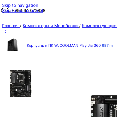
Skip to navigation
Skip to main content
+993 64 072888
Главная
/
Компьютеры и Моноблоки
/
Комплектующие
Корпус для ПК WJCOOLMAN Play Jia 360
687
m