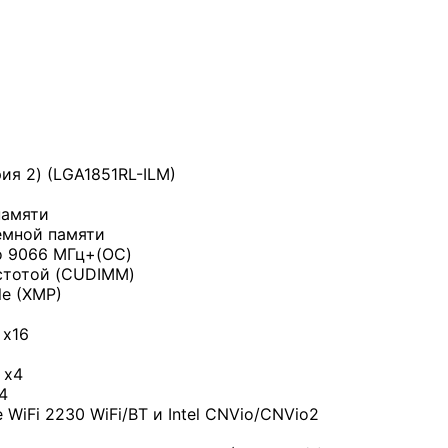
ия 2) (LGA1851RL-ILM)
памяти
емной памяти
о 9066 МГц+(OC)
стотой (CUDIMM)
le (XMP)
 x16
 x4
4
 WiFi 2230 WiFi/BT и Intel CNVio/CNVio2