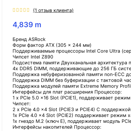
(
1
отзыв клиента)
4,839
m
Бренд ASRock
Форм фактор ATX (305 x 244 мм)
Поддерживаемые процессоры Intel Core Ultra (сер
Чипсет Intel Z890
Подсистема памяти Двухканальная архитектура 
4x DDR5 DIMM, поддерживающие до 256 ГБ сист
Поддержка небуферизованной памяти non-ECC д
Поддержка DIMM без буферизации с тактовой ча
Поддержка модулей памяти Extreme Memory Profi
Интерфейсы для плат расширения Процессор:
1 x PCIe 5.0 x16 Slot (PCIE1), поддерживает режим
Чипсет:
2 x PCIe 4.0 x4 Slot (PCIE3 и PCIE4) С поддержкой
1x PCIe 4.0 x4 Slot (PCIE2) поддерживает режим x
1x гнездо M.2 (ключ E), поддерживает модуль PCIe
Интерфейсы накопителей Процессор: