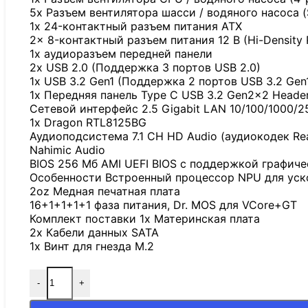
5x Разъем вентилятора шасси / водяного насоса (
1x 24-контактный разъем питания ATX
2x 8-контактный разъем питания 12 В (Hi-Density
1x аудиоразъем передней панели
2x USB 2.0 (Поддержка 3 портов USB 2.0)
1x USB 3.2 Gen1 (Поддержка 2 портов USB 3.2 Gen
1x Передняя панель Type C USB 3.2 Gen2x2 Header
Сетевой интерфейс 2.5 Gigabit LAN 10/100/1000/2
1x Dragon RTL8125BG
Аудиоподсистема 7.1 CH HD Audio (аудиокодек Re
Nahimic Audio
BIOS 256 Мб AMI UEFI BIOS с поддержкой графич
Особенности Встроенный процессор NPU для уск
2oz Медная печатная плата
16+1+1+1+1 фаза питания, Dr. MOS для VCore+GT
Комплект поставки 1x Материнская плата
2x Кабели данных SATA
1x Винт для гнезда M.2
-
+