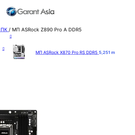
 ПК
/
МП ASRock Z890 Pro A DDR5
МП ASRock X870 Pro RS DDR5
5,251
m