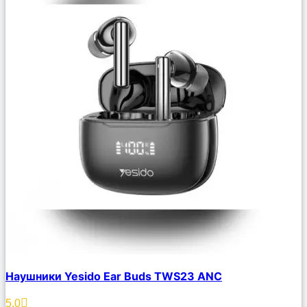
Сравнить
Наушники Yesido Ear Buds TWS23 ANC
Описание
Избранное
5.0