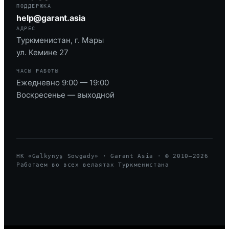
ПОДДЕРЖКА
help@garant.asia
АДРЕС
Туркменистан, г. Мары
ул. Кемине 27
ЧАСЫ РАБОТЫ
Ежедневно 9:00 — 19:00
Воскресенье — выходной
HK «Galkynyş Sowgady» · Garant Asia · © 2010—
2026
Работаем во всех велаятах Туркменистана