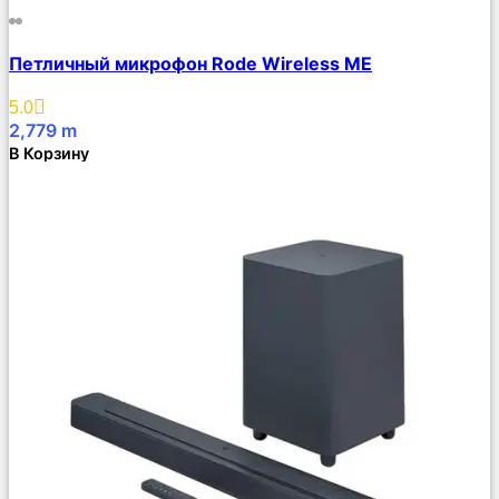
Сравнить
Петличный микрофон Rode Wireless ME
Описание
Избранное
5.0
2,779
m
В Корзину