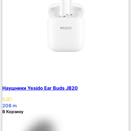
Сравнить
Наушники Yesido Ear Buds JB20
Описание
Избранное
5.0
208
m
В Корзину