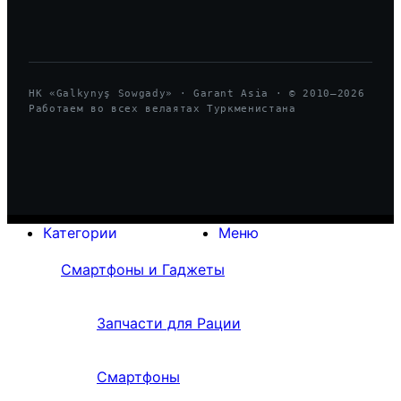
HK «Galkynyş Sowgady» · Garant Asia · © 2010—
2026
Работаем во всех велаятах Туркменистана
Категории
Меню
Смартфоны и Гаджеты
Запчасти для Рации
Смартфоны