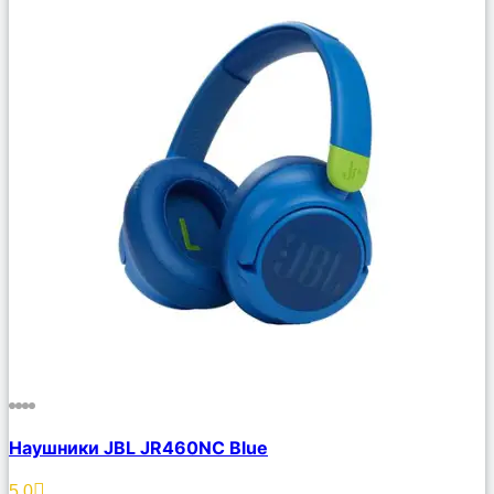
Сравнить
Наушники JBL JR460NC Blue
Описание
Избранное
5.0