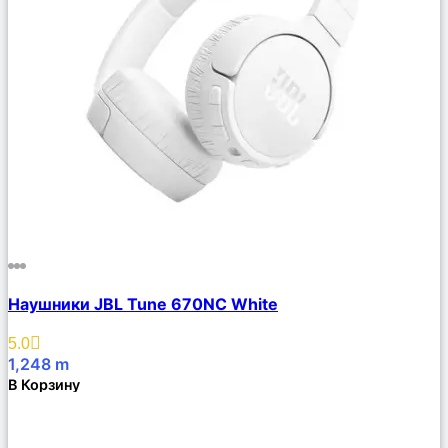
Сравнить
Наушники JBL Tune 670NC White
Описание
Избранное
5.0
1,248
m
В Корзину