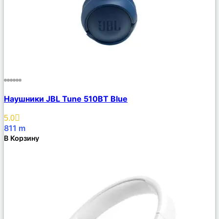
Сравнить
Наушники JBL Tune 510BT Blue
Описание
Избранное
5.0
811
m
В Корзину