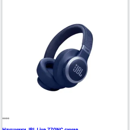
Сравнить
Наушники JBL Live 770NC синие