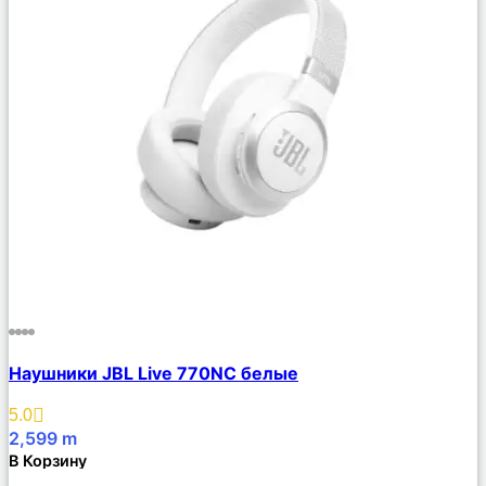
Сравнить
Наушники JBL Live 770NC белые
Описание
Избранное
5.0
2,599
m
В Корзину