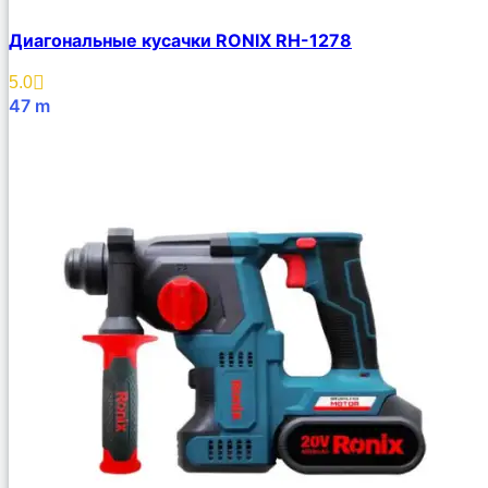
Диагональные кусачки RONIX RH-1278
5.0
47
m
В Корзину