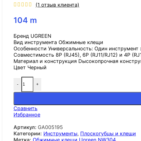
(
1
отзыв клиента)
104
m
Бренд UGREEN
Вид инструмента Обжимные клещи
Особенности Универсальность: Один инструмент 
Совместимость 8P (RJ45), 6P (RJ11/RJ12) и 4P (RJ
Материал и конструкция Dысокопрочная конструк
Цвет Черный
-
+
Сравнить
Избранное
Артикул:
GA005195
Категории:
Инструменты
,
Плоскогубцы и клещи
Метка:
Обжимные клещи Ugreen NW304