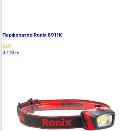
Перфоратор Ronix 8911K
5.0
3,119
m
В Корзину