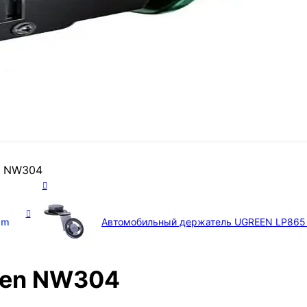
n NW304
4
m
Автомобильный держатель UGREEN LP86
een NW304