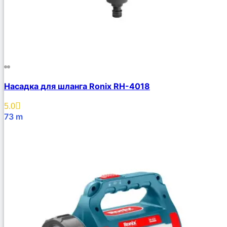
Насадка для шланга Ronix RH-4018
5.0
73
m
В Корзину