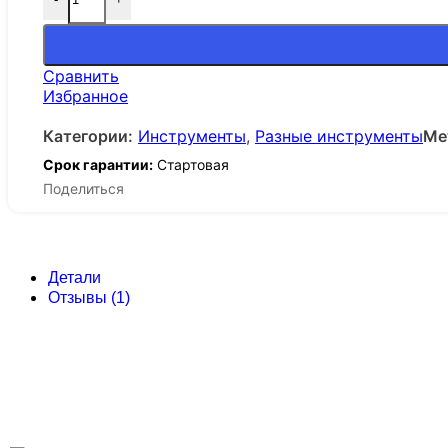
Количество товара Перезаряжаемый фонарь Roni
Сравнить
Избранное
Категории:
Инструменты
,
Разные инструменты
Ме
Срок гарантии:
Стартовая
Поделиться
Детали
Отзывы (1)