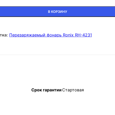
x RH-4231
В КОРЗИНУ
тка:
Перезаряжаемый фонарь Ronix RH-4231
Срок гарантии
Стартовая