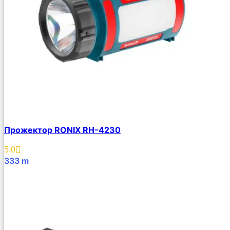
Прожектор RONIX RH-4230
5.0
333
m
В Корзину