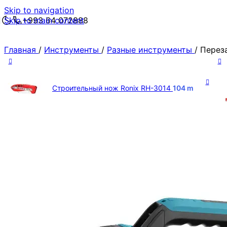
Skip to navigation
Skip to main content
+993 64 072888
Главная
/
Инструменты
/
Разные инструменты
/
Перез
Строительный нож Ronix RH-3014
104
m