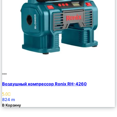
Сравнить
Воздушный компрессор Ronix RH-4260
Описание
Избранное
5.0
824
m
В Корзину