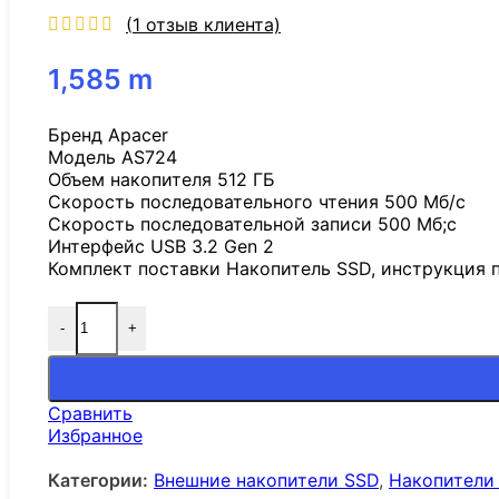
(
1
отзыв клиента)
1,585
m
Бренд Apacer
Модель AS724
Объем накопителя 512 ГБ
Скорость последовательного чтения 500 Мб/с
Скорость последовательной записи 500 Мб;с
Интерфейс USB 3.2 Gen 2
Комплект поставки Накопитель SSD, инструкция 
-
+
Количество товара Портативный SSD Apacer AS7
Сравнить
Избранное
Категории:
Внешние накопители SSD
,
Накопители