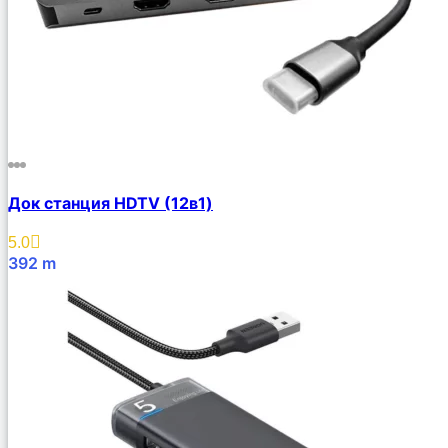
Док станция HDTV (12в1)
5.0
392
m
В Корзину