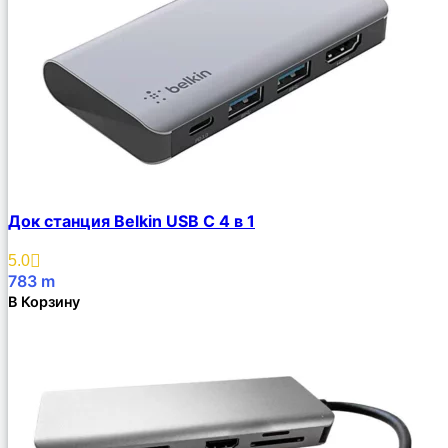
Док станция Belkin USB C 4 в 1
5.0
783
m
В Корзину