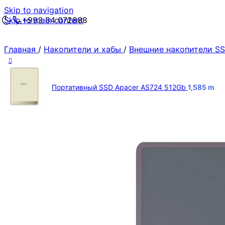
Skip to navigation
Skip to main content
+993 64 072888
Главная
/
Накопители и хабы
/
Внешние накопители S
Портативный SSD Apacer AS724 512Gb
1,585
m