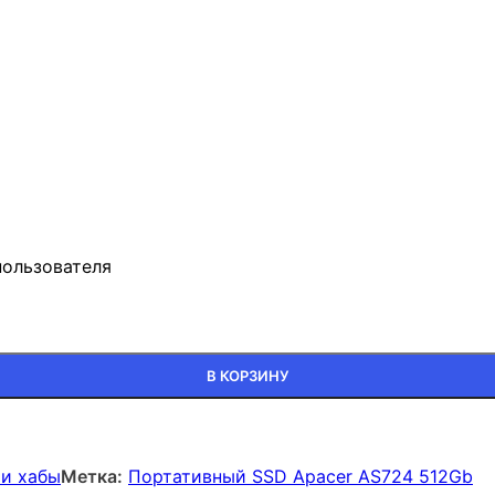
пользователя
24 512Gb
В КОРЗИНУ
 и хабы
Метка:
Портативный SSD Apacer AS724 512Gb