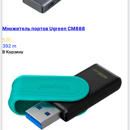
Сравнить
Множитель портов Ugreen CM888
Описание
Избранное
5.0
392
m
В Корзину