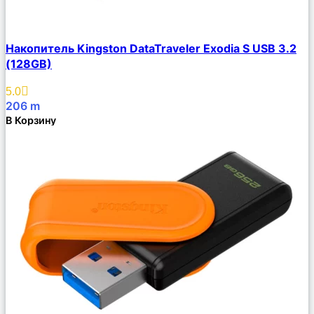
Сравнить
Накопитель Kingston DataTraveler Exodia S USB 3.2
Описание
(128GB)
Избранное
5.0
206
m
В Корзину