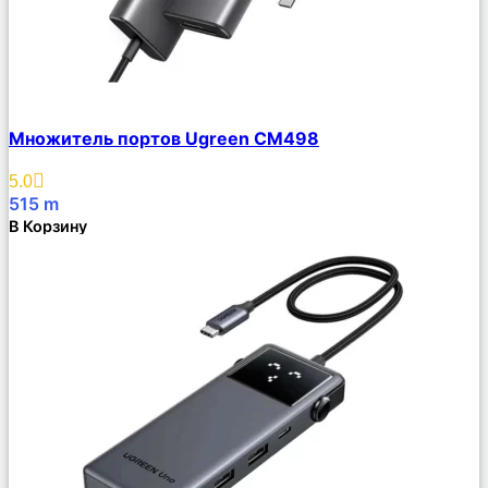
Сравнить
Множитель портов Ugreen CM498
Описание
Избранное
5.0
515
m
В Корзину