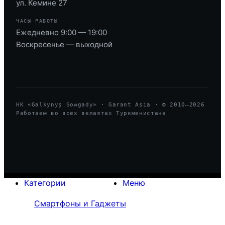
ул. Кемине 27
ЧАСЫ РАБОТЫ
Ежедневно 9:00 — 19:00
Воскресенье — выходной
HK «Galkynyş Sowgady» · Garant Asia · © 2010—
2026
Работаем во всех велаятах Туркменистана
Категории
Меню
Смартфоны и Гаджеты