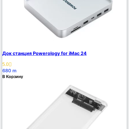
Сравнить
Док станция Powerology for iMac 24
Описание
Избранное
5.0
680
m
В Корзину