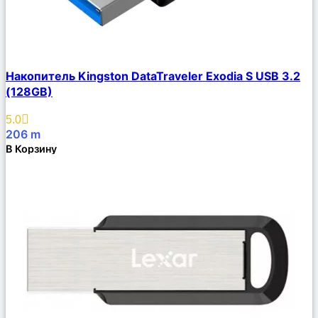
Сравнить
Накопитель Kingston DataTraveler Exodia S USB 3.2
Описание
(128GB)
Избранное
5.0
206
m
В Корзину