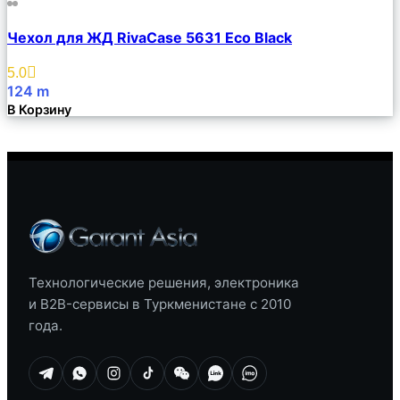
Сравнить
Чехол для ЖД RivaCase 5631 Eco Black
Описание
Избранное
5.0
124
m
В Корзину
Технологические решения, электроника
и B2B-сервисы в Туркменистане с 2010
года.