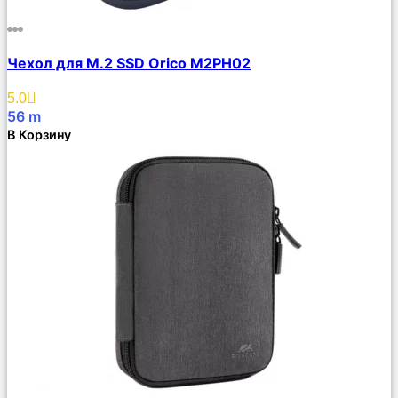
Сравнить
Чехол для M.2 SSD Orico M2PH02
Описание
Избранное
5.0
56
m
В Корзину