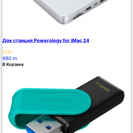
Сравнить
Док станция Powerology for iMac 24
Описание
Избранное
5.0
680
m
В Корзину