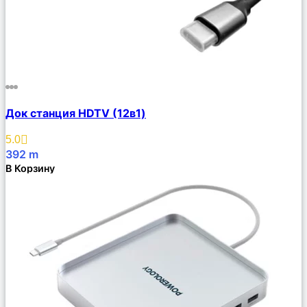
Сравнить
Док станция HDTV (12в1)
Описание
Избранное
5.0
392
m
В Корзину