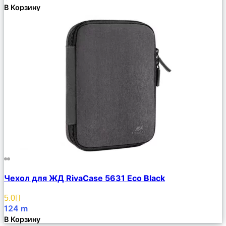
В Корзину
Сравнить
Чехол для ЖД RivaCase 5631 Eco Black
Описание
Избранное
5.0
124
m
В Корзину