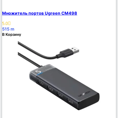
Сравнить
Множитель портов Ugreen CM498
Описание
Избранное
5.0
515
m
В Корзину