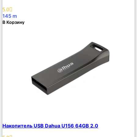
Избранное
5.0
145
m
В Корзину
Сравнить
Накопитель USB Dahua U156 64GB 2.0
Описание
Избранное