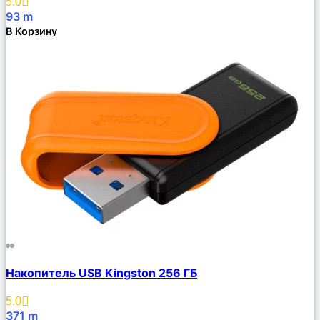
5.0
93
m
В Корзину
Сравнить
Накопитель USB Kingston 256 ГБ
Описание
Избранное
5.0
371
m