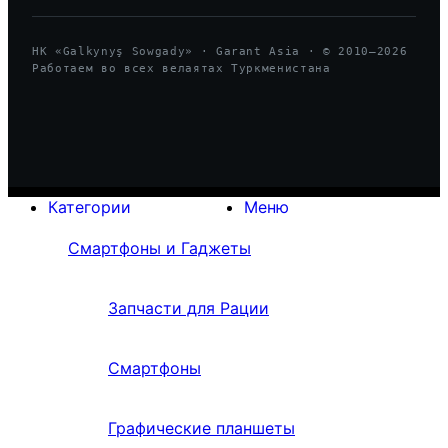
HK «Galkynyş Sowgady» · Garant Asia · © 2010—
2026
Работаем во всех велаятах Туркменистана
Категории
Меню
Смартфоны и Гаджеты
Запчасти для Рации
Смартфоны
Графические планшеты