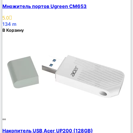
Сравнить
Множитель портов Ugreen CM653
Описание
Избранное
5.0
134
m
В Корзину
Сравнить
Накопитель USB Acer UP200 (128GB)
Описание