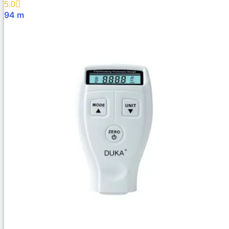
5.0
94
m
В Корзину