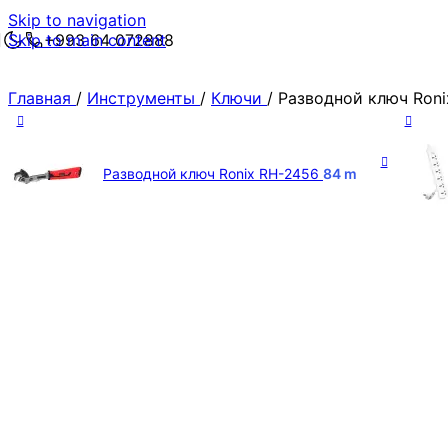
Skip to navigation
Skip to main content
+993 64 072888
Главная
/
Инструменты
/
Ключи
/
Разводной ключ Roni
Разводной ключ Ronix RH-2456
84
m