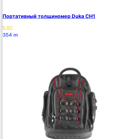
Портативный толщиномер Duka CH1
5.0
354
m
В Корзину