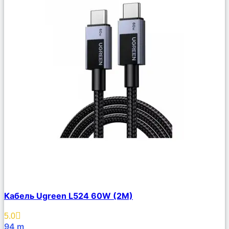
Сравнить
Кабель Ugreen L524 60W (2M)
Описание
Избранное
5.0
94
m