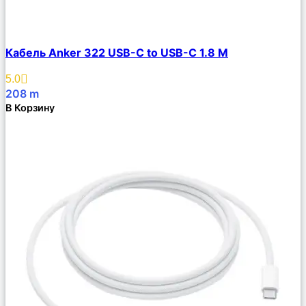
Сравнить
Кабель Anker 322 USB-C to USB-C 1.8 М
Описание
Избранное
5.0
208
m
В Корзину