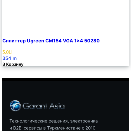
Сравнить
Сплиттер Ugreen CM154 VGA 1×4 50280
Описание
Избранное
5.0
354
m
В Корзину
Технологические решения, электроника
и B2B-сервисы в Туркменистане с 2010