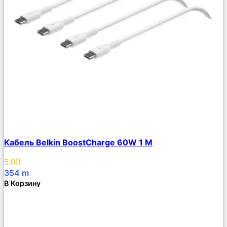
Сравнить
Кабель Belkin BoostCharge 60W 1 М
Описание
Избранное
5.0
354
m
В Корзину