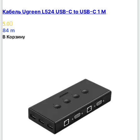
Сравнить
Кабель Ugreen L524 USB-C to USB-C 1 M
Описание
Избранное
5.0
84
m
В Корзину