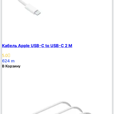
Сравнить
Кабель Apple USB-C to USB-C 2 M
Описание
Избранное
5.0
624
m
В Корзину