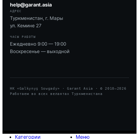
help@garant.asia
АДРЕС
Туркменистан, г. Мары
ул. Кемине 27
ЧАСЫ РАБОТЫ
Ежедневно 9:00 — 19:00
Воскресенье — выходной
HK «Galkynyş Sowgady» · Garant Asia · © 2010—
2026
Работаем во всех велаятах Туркменистана
Категории
Меню