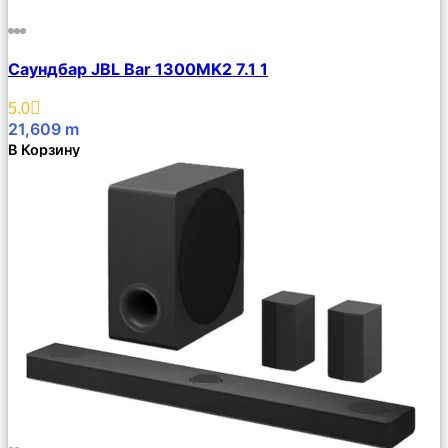
Сравнить
Саундбар JBL Bar 1300MK2 7.1 1
Описание
Избранное
5.0
21,609
m
В Корзину