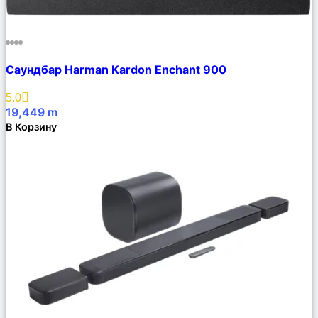
Сравнить
Саундбар Harman Kardon Enchant 900
Описание
Избранное
5.0
19,449
m
В Корзину