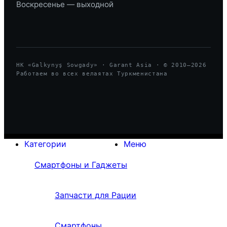
Воскресенье — выходной
HK «Galkynyş Sowgady» · Garant Asia · © 2010—
2026
Работаем во всех велаятах Туркменистана
Категории
Меню
Смартфоны и Гаджеты
Запчасти для Рации
Смартфоны