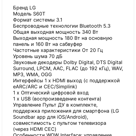
Бренд LG
Модель S60T
Формат системы 3.1
Беспроводные технологии Bluetooth 5.3
Общая выходная мощность 340 Вт
Выходная мощность 180 Вт на основную
панель и 160 Вт на сабвуфер
Частотные характеристики От 20 Гц
Уровень шума 70 дБ
Звуковые декодеры Dolby Digital, DTS Digital
Surround, LPCM, AAC, FLAC (до 192 кГц), WAV,
MP3, WMA, OGG
Интерфейсы 1 x HDMI выход (с поддержкой
eARC/ARC и CEC/Simplink)
1 x Оптический цифровой вход
1 x USB (воспроизведение контента)
Управление Пульт ДУ в комплекте,
поддержка приложения для смартфона (LG
Soundbar app для iOS/Android),
совместимость с пультом телевизора
(через HDMI CEC)
Особенности WOW Interface: управление