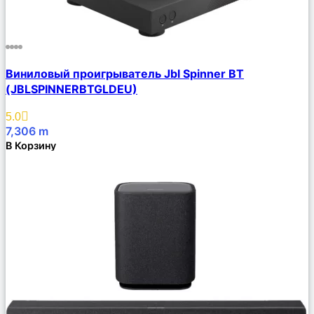
Сравнить
Виниловый проигрыватель Jbl Spinner BT
Описание
(JBLSPINNERBTGLDEU)
Избранное
5.0
7,306
m
В Корзину