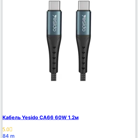
Сравнить
Кабель Yesido CA66 60W 1.2м
Описание
Избранное
5.0
84
m