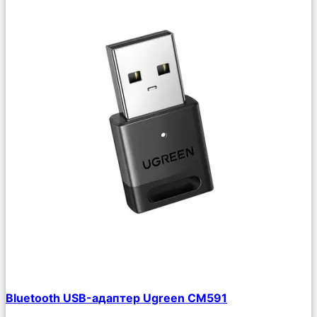
Сравнить
Bluetooth USB-адаптер Ugreen CM591
Описание