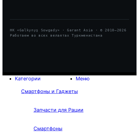
HK «Galkynyş Sowgady» · Garant Asia · © 2010—
2026
Работаем во всех велаятах Туркменистана
Категории
Меню
Смартфоны и Гаджеты
Запчасти для Рации
Смартфоны