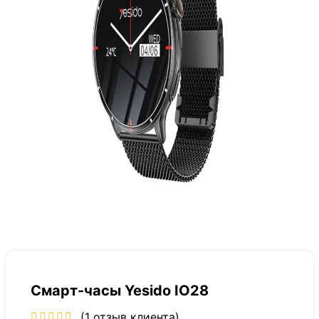
Смарт-часы Yesido IO28
(
1
отзыв клиента)