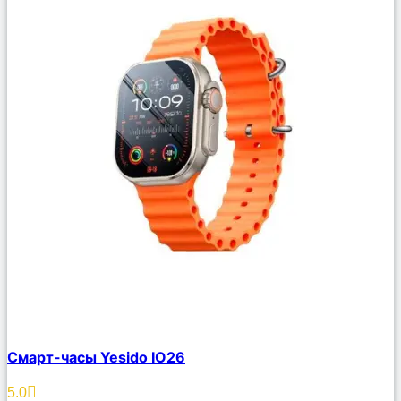
Сравнить
Смарт-часы Yesido IO26
Описание
Избранное
5.0