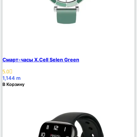
Сравнить
Смарт-часы X.Cell Selen Green
Описание
Избранное
5.0
1,144
m
В Корзину