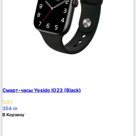
Сравнить
Смарт-часы Yesido IO23 (Black)
Описание
Избранное
5.0
354
m
В Корзину