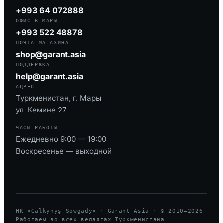
+993 64 072888
ОФИС В МАРЫ
+993 522 48878
ПОЧТА МАГАЗИНА
shop@garant.asia
ПОДДЕРЖКА
help@garant.asia
АДРЕС
Туркменистан, г. Мары
ул. Кемине 27
ЧАСЫ РАБОТЫ
Ежедневно 9:00 — 19:00
Воскресенье — выходной
HK «Galkynyş Sowgady» · Garant Asia · © 2010—
2026
Работаем во всех велаятах Туркменистана