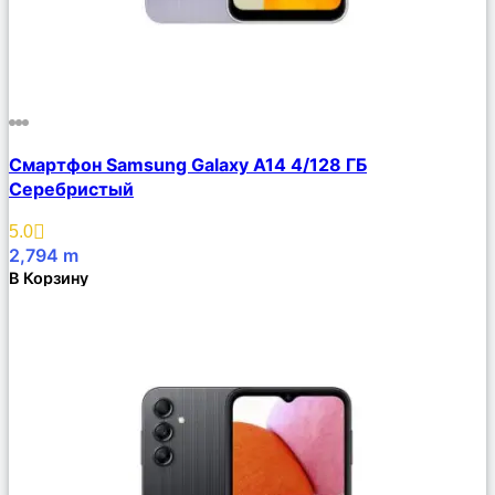
Сравнить
Смартфон Samsung Galaxy A14 4/128 ГБ
Описание
Серебристый
Избранное
5.0
2,794
m
В Корзину