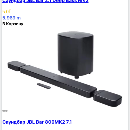
Саундбар JBL Bar 2.1 Deep Bass MK2
Описание
Избранное
5.0
5,969
m
В Корзину
Сравнить
Саундбар JBL Bar 800MK2 7.1
Описание