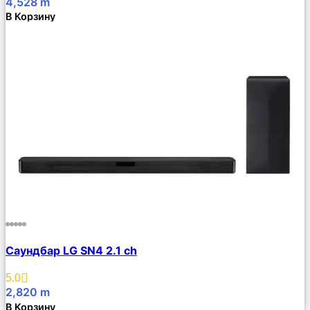
4,528
m
В Корзину
Сравнить
Саундбар LG SN4 2.1 ch
Описание
Избранное
5.0
2,820
m
В Корзину