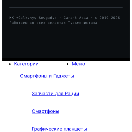
HK «Galkynyş Sowgady» · Garant Asia · © 2010—
2026
Работаем во всех велаятах Туркменистана
Категории
Меню
Смартфоны и Гаджеты
Запчасти для Рации
Смартфоны
Графические планшеты