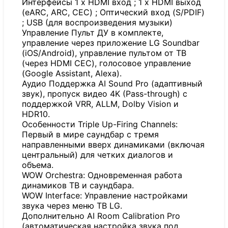
Интерфейсы 1 x HDMI вход ; 1 x HDMI выход
(eARC, ARC, CEC) ; Оптический вход (S/PDIF)
; USB (для воспроизведения музыки)
Управление Пульт ДУ в комплекте,
управление через приложение LG Soundbar
(iOS/Android), управление пультом от ТВ
(через HDMI CEC), голосовое управление
(Google Assistant, Alexa).
Аудио Поддержка AI Sound Pro (адаптивный
звук), пропуск видео 4K (Pass-through) с
поддержкой VRR, ALLM, Dolby Vision и
HDR10.
Особенности Triple Up-Firing Channels:
Первый в мире саундбар с тремя
направленными вверх динамиками (включая
центральный) для четких диалогов и
объема.
WOW Orchestra: Одновременная работа
динамиков ТВ и саундбара.
WOW Interface: Управление настройками
звука через меню ТВ LG.
Дополнительно AI Room Calibration Pro
(автоматическая настройка звука под