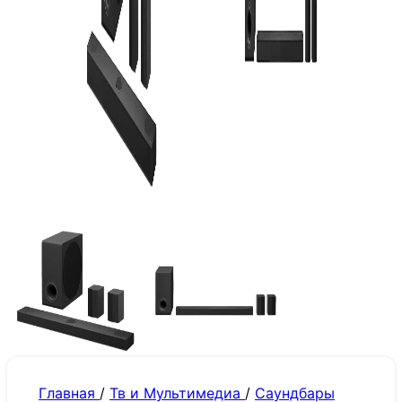
Главная
/
Тв и Мультимедиа
/
Саундбары