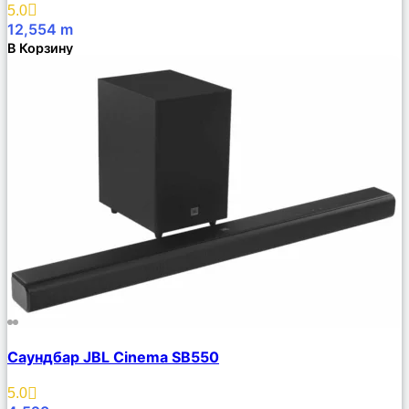
Избранное
5.0
12,554
m
В Корзину
Сравнить
Саундбар JBL Cinema SB550
Описание
Избранное
5.0