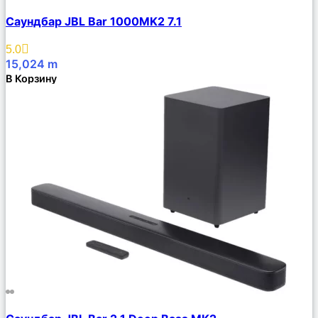
Сравнить
Саундбар JBL Bar 1000MK2 7.1
Описание
Избранное
5.0
15,024
m
В Корзину
Сравнить