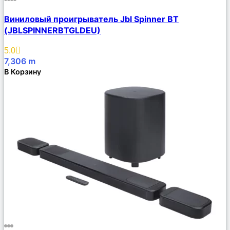
Сравнить
Виниловый проигрыватель Jbl Spinner BT
Описание
(JBLSPINNERBTGLDEU)
Избранное
5.0
7,306
m
В Корзину