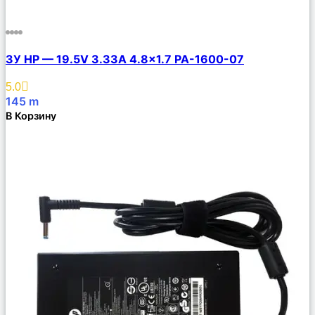
Сравнить
ЗУ HP — 19.5V 3.33A 4.8×1.7 PA-1600-07
Описание
Избранное
5.0
145
m
В Корзину