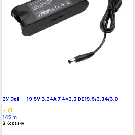
Сравнить
ЗУ Dell — 19.5V 3.34A 7.4×3.0 DE19.5/3.34/3.0
Описание
Избранное
5.0
145
m
В Корзину