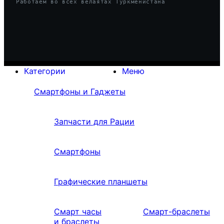
Работаем во всех велаятах Туркменистана
Категории
Меню
Смартфоны и Гаджеты
Запчасти для Рации
Смартфоны
Графические планшеты
Смарт часы
Смарт-браслеты
и браслеты