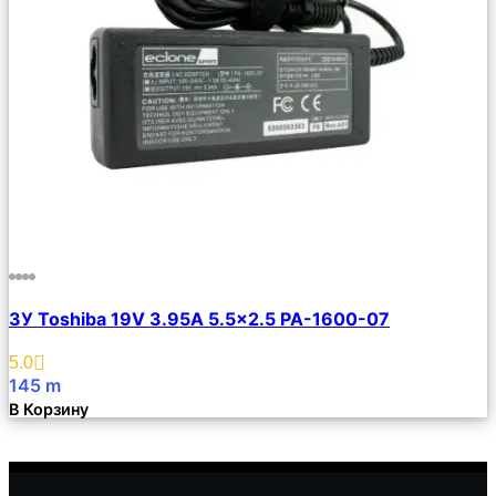
Сравнить
ЗУ Toshiba 19V 3.95A 5.5×2.5 PA-1600-07
Описание
Избранное
5.0
145
m
В Корзину