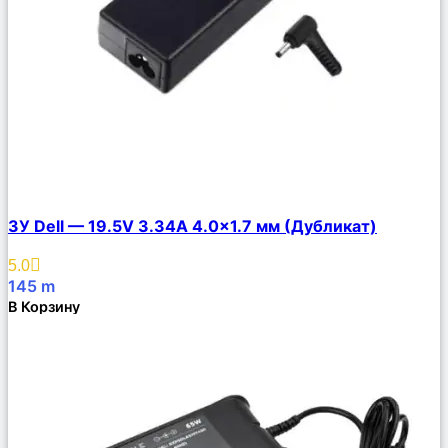
Сравнить
ЗУ Dell — 19.5V 3.34A 4.0×1.7 мм (Дубликат)
Описание
Избранное
5.0
145
m
В Корзину