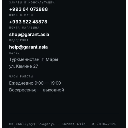
ЗАКАЗЫ И КОНСУЛЬТАЦИИ
+993 64 072888
ОФИС В МАРЫ
+993 522 48878
ПОЧТА МАГАЗИНА
shop@garant.asia
ПОДДЕРЖКА
help@garant.asia
АДРЕС
Туркменистан, г. Мары
ул. Кемине 27
ЧАСЫ РАБОТЫ
Ежедневно 9:00 — 19:00
Воскресенье — выходной
HK «Galkynyş Sowgady» · Garant Asia · © 2010—
2026