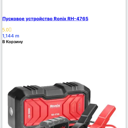
Сравнить
Пусковое устройство Ronix RH-4765
Описание
Избранное
5.0
1,144
m
В Корзину