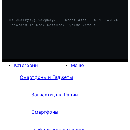
HK «Galkynyş Sowgady» · Garant Asia · © 2010—
2026
Работаем во всех велаятах Туркменистана
Категории
Меню
Смартфоны и Гаджеты
Запчасти для Рации
Смартфоны
Графические планшеты