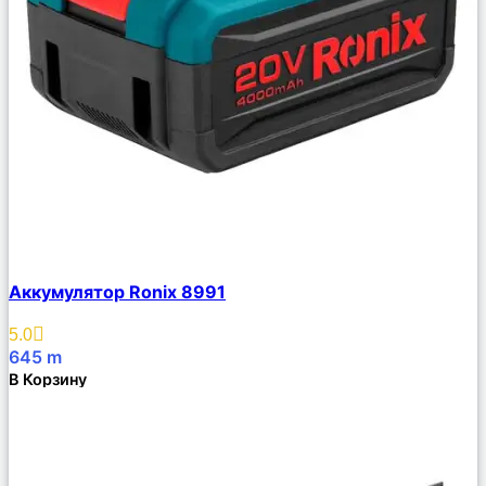
Сравнить
Аккумулятор Ronix 8991
Описание
Избранное
5.0
645
m
В Корзину