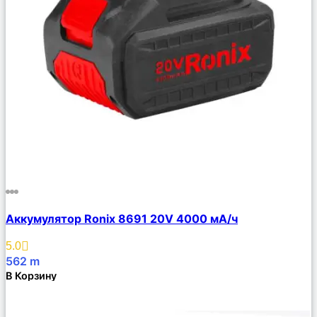
Сравнить
Аккумулятор Ronix 8691 20V 4000 мА/ч
Описание
Избранное
5.0
562
m
В Корзину