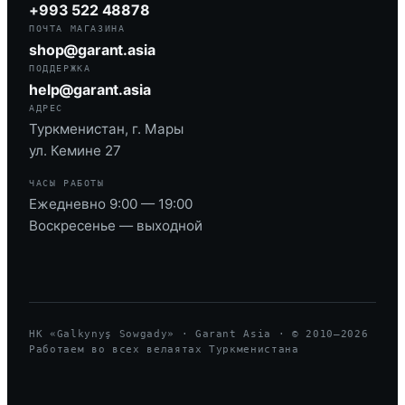
+993 522 48878
ПОЧТА МАГАЗИНА
shop@garant.asia
ПОДДЕРЖКА
help@garant.asia
АДРЕС
Туркменистан, г. Мары
ул. Кемине 27
ЧАСЫ РАБОТЫ
Ежедневно 9:00 — 19:00
Воскресенье — выходной
HK «Galkynyş Sowgady» · Garant Asia · © 2010—
2026
Работаем во всех велаятах Туркменистана