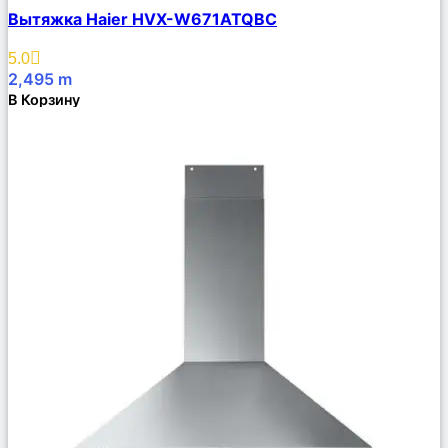
Сравнить
Вытяжка Haier HVX-W671ATQBС
Описание
Избранное
5.0
2,495
m
В Корзину