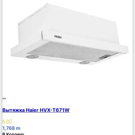
Сравнить
Вытяжка Haier HVX-T671W
Описание
Избранное
5.0
1,768
m
В Корзину