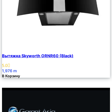
Сравнить
Вытяжка Skyworth ORNR60 (Black)
Описание
Избранное
5.0
1,976
m
В Корзину